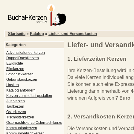
Startseite
»
Katalog
»
Liefer- und Versandkosten
Liefer- und Versand
Kategorien
Adventskalenderkerzen
1. Lieferzeiten Kerzen
DoppelDochtkerzen
Ewiglichte
Filmkerzen
Ihre Kerzen-Bestellung wird in
Fotodruckkerzen
Da viele Kerzen individuell ang
Geburtstagskerzen
Sie können auch eine Expressa
Hostien
Katalog anfordern
Lieferung dann innerhalb von
4
Kerzen zum selbst gestalten
wir einen Aufpreis von
7 Euro
.
Altarkerzen
Taufkerzen
Osterkerzen
2. Versandkosten Kerze
Tischosterkerzen
Osternachtskerze Osternachtkerze
Die Versandkosten und Verpac
Kommunionkerzen
Kommuniontischkerzen