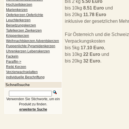
bis 2 kg
5.50 Euro
Hochzeitskerzen
bis 10kg
8.51 Euro
und
Marienkerzen
bis 20kg
11.78 Euro
Opferkerzen Opferlichte
Leuchterkerzen
inklusive der gesetzlichen Mehr
Beisetzungskerzen
Tafelkerzen Zierkerzen
Für Österreich und die Schweiz
Krippenkerzen
Verpackungskosten
Weihnachtskerzen Adventskerzen
Puppenlichte Pyramidenkerzen
bis 5kg
17.10 Euro
,
Uhrenkerzen Lebenskerzen
bis 10kg
22 Euro
und
Fackeln
bis 20kg
32 Euro
.
Paraffin->
Reiki Kerzen
Verzierwachsplatten
individuelle Beschriftung
Schnellsuche
Verwenden Sie Stichworte, um ein
Produkt zu finden.
erweiterte Suche