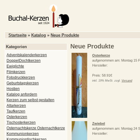
Startseite
»
Katalog
»
Neue Produkte
Neue Produkte
Kategorien
Adventskalenderkerzen
Osterkerze
DoppelDochtkerzen
aufgenommen am: Montag 15 F
Hersteller:
Ewiglichte
Filmkerzen
Preis: 58.91€
Fotodruckkerzen
inkl. 19% MwSt. zzgl.
Versand
Geburtstagskerzen
Hostien
Katalog anfordern
Kerzen zum selbst gestalten
Altarkerzen
Taufkerzen
Osterkerzen
Tischosterkerzen
Zwiebel
Osternachtskerze Osternachtkerze
aufgenommen am: Montag 24 S
Kommunionkerzen
Hersteller:
Kommuniontischkerzen