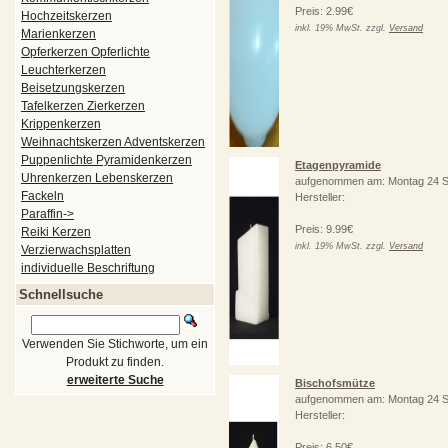
Preis: 2.99€
Hochzeitskerzen
inkl. 19% MwSt. zzgl.
Versand
Marienkerzen
Opferkerzen Opferlichte
Leuchterkerzen
Beisetzungskerzen
Tafelkerzen Zierkerzen
Krippenkerzen
Weihnachtskerzen Adventskerzen
Puppenlichte Pyramidenkerzen
Etagenpyramide
Uhrenkerzen Lebenskerzen
aufgenommen am: Montag 24 S
Fackeln
Hersteller:
Paraffin->
Preis: 9.99€
Reiki Kerzen
inkl. 19% MwSt. zzgl.
Versand
Verzierwachsplatten
individuelle Beschriftung
Schnellsuche
Verwenden Sie Stichworte, um ein
Produkt zu finden.
erweiterte Suche
Bischofsmütze
aufgenommen am: Montag 24 S
Hersteller:
Preis: 6.50€