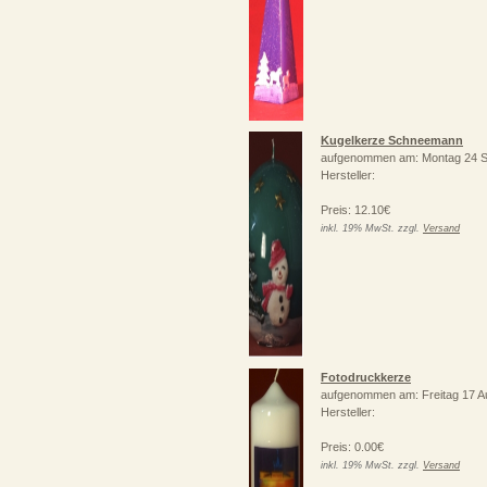
Kugelkerze Schneemann
aufgenommen am: Montag 24 S
Hersteller:
Preis: 12.10€
inkl. 19% MwSt. zzgl.
Versand
Fotodruckkerze
aufgenommen am: Freitag 17 A
Hersteller:
Preis: 0.00€
inkl. 19% MwSt. zzgl.
Versand