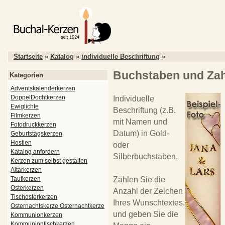
Startseite
»
Katalog
»
individuelle Beschriftung
»
Buchstaben und Za
Kategorien
Adventskalenderkerzen
DoppelDochtkerzen
Individuelle
Ewiglichte
Beschriftung (z.B.
Filmkerzen
mit Namen und
Fotodruckkerzen
Datum) in Gold-
Geburtstagskerzen
Hostien
oder
Katalog anfordern
Silberbuchstaben.
Kerzen zum selbst gestalten
Altarkerzen
Taufkerzen
Zählen Sie die
Osterkerzen
Anzahl der Zeichen
Tischosterkerzen
Ihres Wunschtextes,
Osternachtskerze Osternachtkerze
und geben Sie die
Kommunionkerzen
Kommuniontischkerzen