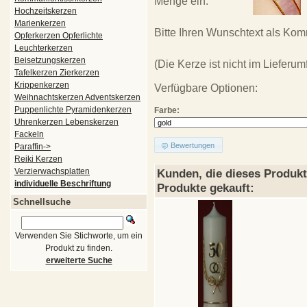
Menge ein.
Hochzeitskerzen
Marienkerzen
Bitte Ihren Wunschtext als Kom
Opferkerzen Opferlichte
Leuchterkerzen
Beisetzungskerzen
(Die Kerze ist nicht im Lieferum
Tafelkerzen Zierkerzen
Krippenkerzen
Verfügbare Optionen:
Weihnachtskerzen Adventskerzen
Puppenlichte Pyramidenkerzen
Farbe:
Uhrenkerzen Lebenskerzen
Fackeln
Bewertungen
Paraffin->
Reiki Kerzen
Verzierwachsplatten
Kunden, die dieses Produkt
individuelle Beschriftung
Produkte gekauft:
Schnellsuche
Verwenden Sie Stichworte, um ein
Produkt zu finden.
erweiterte Suche