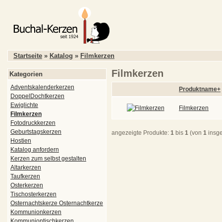
Startseite
»
Katalog
»
Filmkerzen
Filmkerzen
Kategorien
Adventskalenderkerzen
Produktname+
DoppelDochtkerzen
Ewiglichte
Filmkerzen
Filmkerzen
Fotodruckkerzen
Geburtstagskerzen
angezeigte Produkte:
1
bis
1
(von
1
insg
Hostien
Katalog anfordern
Kerzen zum selbst gestalten
Altarkerzen
Taufkerzen
Osterkerzen
Tischosterkerzen
Osternachtskerze Osternachtkerze
Kommunionkerzen
Kommuniontischkerzen