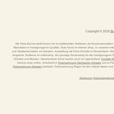
Copyright © 2026
Bu
Die Firma Buchal stellt Kerzen her im traditionellen Verfahren als Kerzenmanufaktur.
Manufaktur in handgezogener Qualität. Gute Kerze im internet shop. In unserem o
und Stadlandschaften um Dresden. Ausstellung mit Fotos Künstler in Deutschland. Hi
Angebote Taufkerze im onlineshop, der günstige Kerzenshop für die handgezogene Ker
Schweiz und Meissen. Handverzierte Kerze kaufen auch im Lagerverkauf.
Künstler 
internet shop online. Unterkunft in
Ferienwohnung Sächsische Schweiz
und im Fer
Ferienwohnung Dresden
preiswert. Ferienwohnung Rügen für den Urlaub mieten und
Altarkerzen
Geburtstagskerz