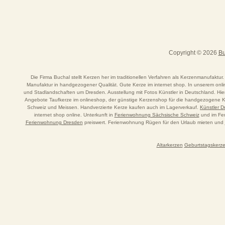
Copyright © 2026
Bu
Die Firma Buchal stellt Kerzen her im traditionellen Verfahren als Kerzenmanufaktur.
Manufaktur in handgezogener Qualität. Gute Kerze im internet shop. In unserem o
und Stadlandschaften um Dresden. Ausstellung mit Fotos Künstler in Deutschland. Hi
Angebote Taufkerze im onlineshop, der günstige Kerzenshop für die handgezogene Ker
Schweiz und Meissen. Handverzierte Kerze kaufen auch im Lagerverkauf.
Künstler 
internet shop online. Unterkunft in
Ferienwohnung Sächsische Schweiz
und im Fer
Ferienwohnung Dresden
preiswert. Ferienwohnung Rügen für den Urlaub mieten und
Altarkerzen
Geburtstagskerz