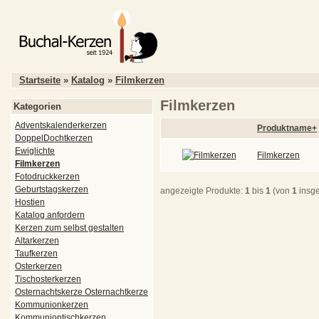
Startseite
»
Katalog
»
Filmkerzen
Filmkerzen
Kategorien
Adventskalenderkerzen
Produktname+
DoppelDochtkerzen
Ewiglichte
Filmkerzen
Filmkerzen
Fotodruckkerzen
Geburtstagskerzen
angezeigte Produkte:
1
bis
1
(von
1
insg
Hostien
Katalog anfordern
Kerzen zum selbst gestalten
Altarkerzen
Taufkerzen
Osterkerzen
Tischosterkerzen
Osternachtskerze Osternachtkerze
Kommunionkerzen
Kommuniontischkerzen