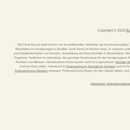
Copyright © 2026
Bu
Die Firma Buchal stellt Kerzen her im traditionellen Verfahren als Kerzenmanufaktur.
Manufaktur in handgezogener Qualität. Gute Kerze im internet shop. In unserem o
und Stadlandschaften um Dresden. Ausstellung mit Fotos Künstler in Deutschland. Hi
Angebote Taufkerze im onlineshop, der günstige Kerzenshop für die handgezogene Ker
Schweiz und Meissen. Handverzierte Kerze kaufen auch im Lagerverkauf.
Künstler 
internet shop online. Unterkunft in
Ferienwohnung Sächsische Schweiz
und im Fer
Ferienwohnung Dresden
preiswert. Ferienwohnung Rügen für den Urlaub mieten und
Altarkerzen
Geburtstagskerz