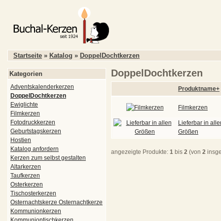
Startseite
»
Katalog
»
DoppelDochtkerzen
DoppelDochtkerzen
Kategorien
Adventskalenderkerzen
Produktname+
DoppelDochtkerzen
Ewiglichte
Filmkerzen
Filmkerzen
Fotodruckkerzen
Lieferbar in alle
Geburtstagskerzen
Größen
Hostien
Katalog anfordern
angezeigte Produkte:
1
bis
2
(von
2
insg
Kerzen zum selbst gestalten
Altarkerzen
Taufkerzen
Osterkerzen
Tischosterkerzen
Osternachtskerze Osternachtkerze
Kommunionkerzen
Kommuniontischkerzen