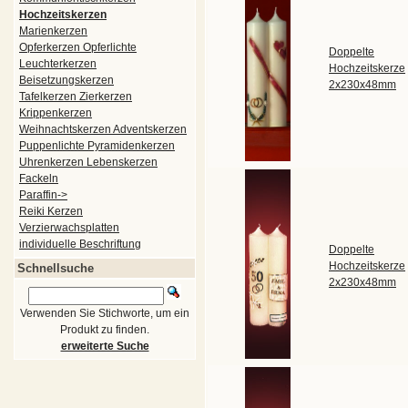
Hochzeitskerzen
Marienkerzen
Opferkerzen Opferlichte
Doppelte
Leuchterkerzen
Hochzeitskerze
Beisetzungskerzen
2x230x48mm
Tafelkerzen Zierkerzen
Krippenkerzen
Weihnachtskerzen Adventskerzen
Puppenlichte Pyramidenkerzen
Uhrenkerzen Lebenskerzen
Fackeln
Paraffin->
Reiki Kerzen
Verzierwachsplatten
individuelle Beschriftung
Doppelte
Hochzeitskerze
Schnellsuche
2x230x48mm
Verwenden Sie Stichworte, um ein
Produkt zu finden.
erweiterte Suche