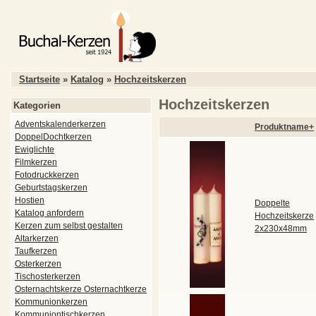
Startseite
»
Katalog
»
Hochzeitskerzen
Hochzeitskerzen
Kategorien
Adventskalenderkerzen
Produktname+
DoppelDochtkerzen
Ewiglichte
Filmkerzen
Fotodruckkerzen
Geburtstagskerzen
Hostien
Doppelte
Katalog anfordern
Hochzeitskerze
Kerzen zum selbst gestalten
2x230x48mm
Altarkerzen
Taufkerzen
Osterkerzen
Tischosterkerzen
Osternachtskerze Osternachtkerze
Kommunionkerzen
Kommuniontischkerzen