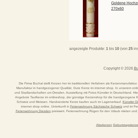
Goldene Hochze
270x60
angezeigte Produkte:
1
bis
10
(von
25
in
Copyright © 2026
Bu
Die Firma Buchal stellt Kerzen her im traditionellen Verfahren als Kerzenmanufaktur.
Manufaktur in handgezogener Qualität. Gute Kerze im internet shop. In unserem o
und Stadlandschaften um Dresden. Ausstellung mit Fotos Künstler in Deutschland. Hi
Angebote Taufkerze im onlineshop, der günstige Kerzenshop für die handgezogene Ker
Schweiz und Meissen. Handverzierte Kerze kaufen auch im Lagerverkauf.
Künstler 
internet shop online. Unterkunft in
Ferienwohnung Sächsische Schweiz
und im Fer
Ferienwohnung Dresden
preiswert. Ferienwohnung Rügen für den Urlaub mieten und
Altarkerzen
Geburtstagskerz