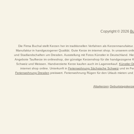
Copyright © 2026
Bu
Die Firma Buchal stellt Kerzen her im traditionellen Verfahren als Kerzenmanufaktur.
Manufaktur in handgezogener Qualität. Gute Kerze im internet shop. In unserem o
und Stadlandschaften um Dresden. Ausstellung mit Fotos Künstler in Deutschland. Hi
Angebote Taufkerze im onlineshop, der günstige Kerzenshop für die handgezogene Ker
Schweiz und Meissen. Handverzierte Kerze kaufen auch im Lagerverkauf.
Künstler 
internet shop online. Unterkunft in
Ferienwohnung Sächsische Schweiz
und im Fer
Ferienwohnung Dresden
preiswert. Ferienwohnung Rügen für den Urlaub mieten und
Altarkerzen
Geburtstagskerz