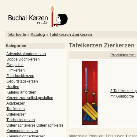
Startseite
»
Katalog
»
Tafelkerzen Zierkerzen
Tafelkerzen Zierkerzen
Kategorien
Adventskalenderkerzen
Produktname+
DoppelDochtkerzen
Ewiglichte
Filmkerzen
Fotodruckkerzen
Geburtstagskerzen
Hostien
3 Tafelkerzen g
Katalog anfordern
mit Goldborde
Kerzen zum selbst gestalten
Altarkerzen
Taufkerzen
Osterkerzen
Tischosterkerzen
Osternachtskerze Osternachtkerze
Kommunionkerzen
angezeigte Produkte:
1
bis
1
(von
1
insg
Kommuniontischkerzen