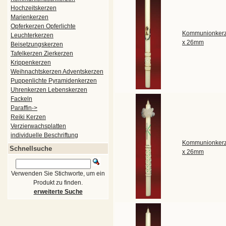
Hochzeitskerzen
Marienkerzen
Opferkerzen Opferlichte
Kommunionkerz
Leuchterkerzen
x 26mm
Beisetzungskerzen
Tafelkerzen Zierkerzen
Krippenkerzen
Weihnachtskerzen Adventskerzen
Puppenlichte Pyramidenkerzen
Uhrenkerzen Lebenskerzen
Fackeln
Paraffin->
Reiki Kerzen
Verzierwachsplatten
individuelle Beschriftung
Kommunionkerz
Schnellsuche
x 26mm
Verwenden Sie Stichworte, um ein
Produkt zu finden.
erweiterte Suche