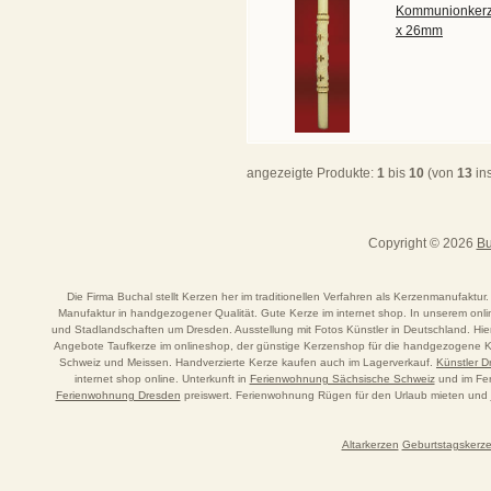
Kommunionkerz
x 26mm
angezeigte Produkte:
1
bis
10
(von
13
in
Copyright © 2026
Bu
Die Firma Buchal stellt Kerzen her im traditionellen Verfahren als Kerzenmanufaktur.
Manufaktur in handgezogener Qualität. Gute Kerze im internet shop. In unserem o
und Stadlandschaften um Dresden. Ausstellung mit Fotos Künstler in Deutschland. Hi
Angebote Taufkerze im onlineshop, der günstige Kerzenshop für die handgezogene Ker
Schweiz und Meissen. Handverzierte Kerze kaufen auch im Lagerverkauf.
Künstler 
internet shop online. Unterkunft in
Ferienwohnung Sächsische Schweiz
und im Fer
Ferienwohnung Dresden
preiswert. Ferienwohnung Rügen für den Urlaub mieten und
Altarkerzen
Geburtstagskerz