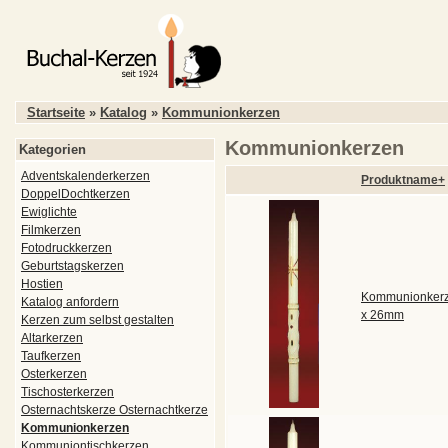
Startseite
»
Katalog
»
Kommunionkerzen
Kommunionkerzen
Kategorien
Adventskalenderkerzen
Produktname+
DoppelDochtkerzen
Ewiglichte
Filmkerzen
Fotodruckkerzen
Geburtstagskerzen
Hostien
Kommunionkerz
Katalog anfordern
x 26mm
Kerzen zum selbst gestalten
Altarkerzen
Taufkerzen
Osterkerzen
Tischosterkerzen
Osternachtskerze Osternachtkerze
Kommunionkerzen
Kommuniontischkerzen