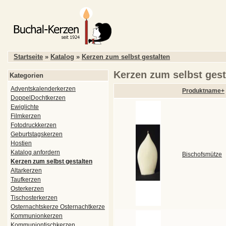
Startseite
»
Katalog
»
Kerzen zum selbst gestalten
Kerzen zum selbst gest
Kategorien
Adventskalenderkerzen
Produktname+
DoppelDochtkerzen
Ewiglichte
Filmkerzen
Fotodruckkerzen
Geburtstagskerzen
Hostien
Katalog anfordern
Bischofsmütze
Kerzen zum selbst gestalten
Altarkerzen
Taufkerzen
Osterkerzen
Tischosterkerzen
Osternachtskerze Osternachtkerze
Kommunionkerzen
Kommuniontischkerzen