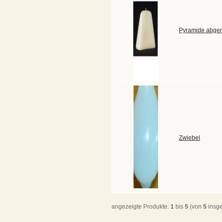
Pyramide abger
Zwiebel
angezeigte Produkte:
1
bis
5
(von
5
insg