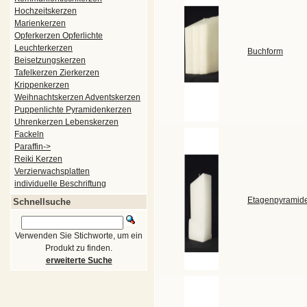
Hochzeitskerzen
Marienkerzen
Opferkerzen Opferlichte
Leuchterkerzen
Buchform
Beisetzungskerzen
Tafelkerzen Zierkerzen
Krippenkerzen
Weihnachtskerzen Adventskerzen
Puppenlichte Pyramidenkerzen
Uhrenkerzen Lebenskerzen
Fackeln
Paraffin->
Reiki Kerzen
Verzierwachsplatten
individuelle Beschriftung
Etagenpyramid
Schnellsuche
Verwenden Sie Stichworte, um ein
Produkt zu finden.
erweiterte Suche