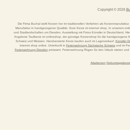
Copyright © 2026
Bu
Die Firma Buchal stellt Kerzen her im traditionellen Verfahren als Kerzenmanufaktur.
Manufaktur in handgezogener Qualität. Gute Kerze im internet shop. In unserem o
und Stadlandschaften um Dresden. Ausstellung mit Fotos Künstler in Deutschland. Hi
Angebote Taufkerze im onlineshop, der günstige Kerzenshop für die handgezogene Ker
Schweiz und Meissen. Handverzierte Kerze kaufen auch im Lagerverkauf.
Künstler 
internet shop online. Unterkunft in
Ferienwohnung Sächsische Schweiz
und im Fer
Ferienwohnung Dresden
preiswert. Ferienwohnung Rügen für den Urlaub mieten und
Altarkerzen
Geburtstagskerz