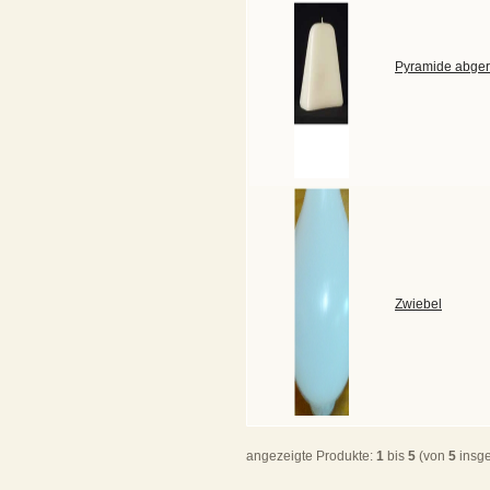
Pyramide abger
Zwiebel
angezeigte Produkte:
1
bis
5
(von
5
insg