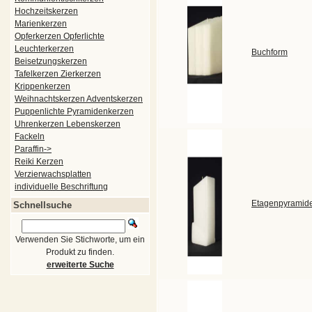
Hochzeitskerzen
Marienkerzen
Opferkerzen Opferlichte
Leuchterkerzen
Buchform
Beisetzungskerzen
Tafelkerzen Zierkerzen
Krippenkerzen
Weihnachtskerzen Adventskerzen
Puppenlichte Pyramidenkerzen
Uhrenkerzen Lebenskerzen
Fackeln
Paraffin->
Reiki Kerzen
Verzierwachsplatten
individuelle Beschriftung
Etagenpyramid
Schnellsuche
Verwenden Sie Stichworte, um ein
Produkt zu finden.
erweiterte Suche