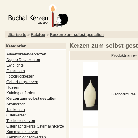
Startseite
»
Katalog
»
Kerzen zum selbst gestalten
Kerzen zum selbst gest
Kategorien
Adventskalenderkerzen
Produktname+
DoppelDochtkerzen
Ewiglichte
Filmkerzen
Fotodruckkerzen
Geburtstagskerzen
Hostien
Katalog anfordern
Bischofsmütze
Kerzen zum selbst gestalten
Altarkerzen
Taufkerzen
Osterkerzen
Tischosterkerzen
Osternachtskerze Osternachtkerze
Kommunionkerzen
Kommuniontischkerzen