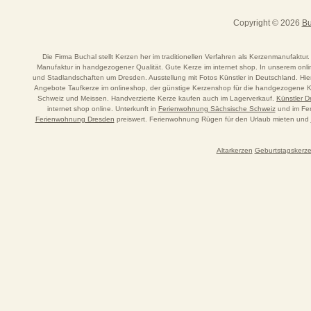
Copyright © 2026
Bu
Die Firma Buchal stellt Kerzen her im traditionellen Verfahren als Kerzenmanufaktur.
Manufaktur in handgezogener Qualität. Gute Kerze im internet shop. In unserem o
und Stadlandschaften um Dresden. Ausstellung mit Fotos Künstler in Deutschland. Hi
Angebote Taufkerze im onlineshop, der günstige Kerzenshop für die handgezogene Ker
Schweiz und Meissen. Handverzierte Kerze kaufen auch im Lagerverkauf.
Künstler 
internet shop online. Unterkunft in
Ferienwohnung Sächsische Schweiz
und im Fer
Ferienwohnung Dresden
preiswert. Ferienwohnung Rügen für den Urlaub mieten und
Altarkerzen
Geburtstagskerz