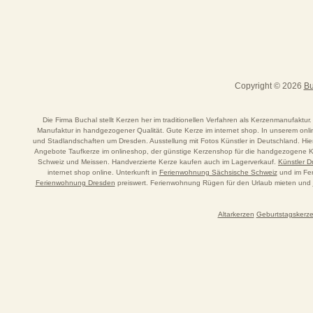
Copyright © 2026
Bu
Die Firma Buchal stellt Kerzen her im traditionellen Verfahren als Kerzenmanufaktur.
Manufaktur in handgezogener Qualität. Gute Kerze im internet shop. In unserem o
und Stadlandschaften um Dresden. Ausstellung mit Fotos Künstler in Deutschland. Hi
Angebote Taufkerze im onlineshop, der günstige Kerzenshop für die handgezogene Ker
Schweiz und Meissen. Handverzierte Kerze kaufen auch im Lagerverkauf.
Künstler 
internet shop online. Unterkunft in
Ferienwohnung Sächsische Schweiz
und im Fer
Ferienwohnung Dresden
preiswert. Ferienwohnung Rügen für den Urlaub mieten und
Altarkerzen
Geburtstagskerz