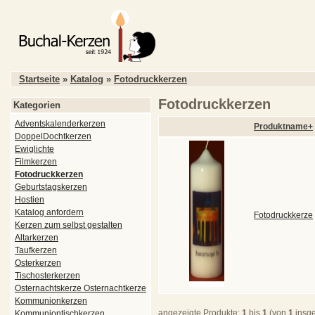
Startseite
»
Katalog
»
Fotodruckkerzen
Fotodruckkerzen
Kategorien
Adventskalenderkerzen
Produktname+
DoppelDochtkerzen
Ewiglichte
Filmkerzen
Fotodruckkerzen
Geburtstagskerzen
Hostien
Katalog anfordern
Fotodruckkerze
Kerzen zum selbst gestalten
Altarkerzen
Taufkerzen
Osterkerzen
Tischosterkerzen
Osternachtskerze Osternachtkerze
Kommunionkerzen
angezeigte Produkte:
1
bis
1
(von
1
insg
Kommuniontischkerzen