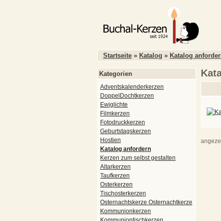
Startseite
»
Katalog
»
Katalog anforde
Kata
Kategorien
Adventskalenderkerzen
DoppelDochtkerzen
Ewiglichte
Filmkerzen
Fotodruckkerzen
Geburtstagskerzen
Hostien
angeze
Katalog anfordern
Kerzen zum selbst gestalten
Altarkerzen
Taufkerzen
Osterkerzen
Tischosterkerzen
Osternachtskerze Osternachtkerze
Kommunionkerzen
Kommuniontischkerzen