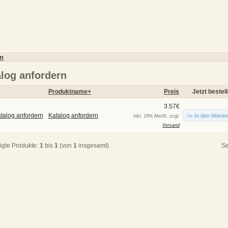
rn
log anfordern
Produktname+
Preis
Jetzt bestel
3.57€
Katalog anfordern
In den Waren
inkl. 19% MwSt. zzgl.
Versand
igte Produkte:
1
bis
1
(von
1
insgesamt)
Se