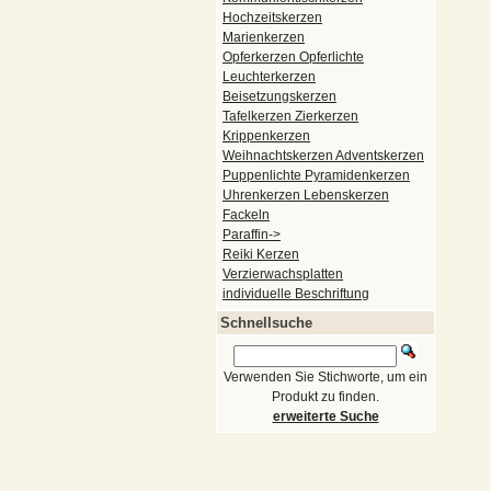
Hochzeitskerzen
Marienkerzen
Opferkerzen Opferlichte
Leuchterkerzen
Beisetzungskerzen
Tafelkerzen Zierkerzen
Krippenkerzen
Weihnachtskerzen Adventskerzen
Puppenlichte Pyramidenkerzen
Uhrenkerzen Lebenskerzen
Fackeln
Paraffin->
Reiki Kerzen
Verzierwachsplatten
individuelle Beschriftung
Schnellsuche
Verwenden Sie Stichworte, um ein
Produkt zu finden.
erweiterte Suche