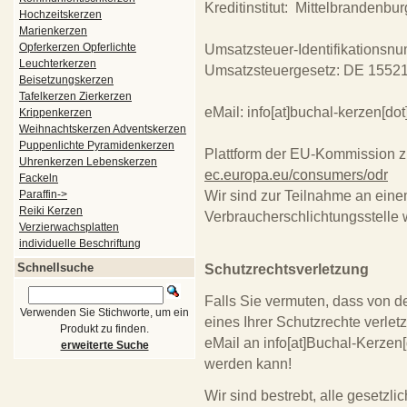
Kreditinstitut: Mittelbrandenb
Hochzeitskerzen
Marienkerzen
Opferkerzen Opferlichte
Umsatzsteuer-Identifikations
Leuchterkerzen
Umsatzsteuergesetz: DE 1552
Beisetzungskerzen
Tafelkerzen Zierkerzen
eMail: info[at]buchal-kerzen[dot
Krippenkerzen
Weihnachtskerzen Adventskerzen
Puppenlichte Pyramidenkerzen
Plattform der EU-Kommission zu
Uhrenkerzen Lebenskerzen
ec.europa.eu/consumers/odr
Fackeln
Paraffin->
Wir sind zur Teilnahme an eine
Reiki Kerzen
Verbraucherschlichtungsstelle w
Verzierwachsplatten
individuelle Beschriftung
Schnellsuche
Schutzrechtsverletzung
Falls Sie vermuten, dass von 
Verwenden Sie Stichworte, um ein
eines Ihrer Schutzrechte verletz
Produkt zu finden.
eMail an info[at]Buchal-Kerzen[
erweiterte Suche
werden kann!
Wir sind bestrebt, alle gesetzl