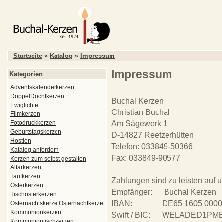
Startseite
»
Katalog
»
Impressum
Impressum
Kategorien
Adventskalenderkerzen
DoppelDochtkerzen
Buchal Kerzen
Ewiglichte
Christian Buchal
Filmkerzen
Fotodruckkerzen
Am Sägewerk 1
Geburtstagskerzen
D-14827 Reetzerhütten
Hostien
Telefon: 033849-50366
Katalog anfordern
Fax: 033849-90577
Kerzen zum selbst gestalten
Altarkerzen
Taufkerzen
Zahlungen sind zu leisten auf 
Osterkerzen
Empfänger: Buchal Kerzen
Tischosterkerzen
IBAN: DE65 1605 0000 3
Osternachtskerze Osternachtkerze
Kommunionkerzen
Swift / BIC: WELADED1PM
Kommuniontischkerzen