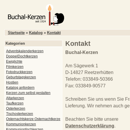
Startseite
»
Katalog
»
Kontakt
Kontakt
Kategorien
Adventskalenderkerzen
Buchal-Kerzen
DoppelDochtkerzen
Ewiglichte
Am Sägewerk 1
Filmkerzen
Fotodruckkerzen
D-14827 Reetzerhütten
Geburtstagskerzen
Telefon: 033849-50366
Hostien
Fax: 033849-90577
Katalog anfordern
Kerzen zum selbst gestalten
Altarkerzen
Schreiben Sie uns wenn Sie Fr
Taufkerzen
Lieferung. Wir nehmen auch ge
Osterkerzen
Tischosterkerzen
Beachten Sie bitte unsere
Osternachtskerze Osternachtkerze
Kommunionkerzen
Datenschutzerklärung
.
Kommuniontischkerzen