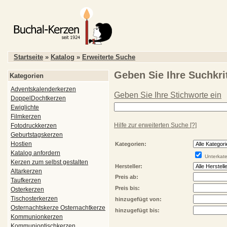
Startseite
»
Katalog
»
Erweiterte Suche
Geben Sie Ihre Suchkrit
Kategorien
Adventskalenderkerzen
Geben Sie Ihre Stichworte ein
DoppelDochtkerzen
Ewiglichte
Filmkerzen
Hilfe zur erweiterten Suche
[?]
Fotodruckkerzen
Geburtstagskerzen
Hostien
Kategorien:
Katalog anfordern
Unterkate
Kerzen zum selbst gestalten
Hersteller:
Altarkerzen
Preis ab:
Taufkerzen
Preis bis:
Osterkerzen
Tischosterkerzen
hinzugefügt von:
Osternachtskerze Osternachtkerze
hinzugefügt bis:
Kommunionkerzen
Kommuniontischkerzen